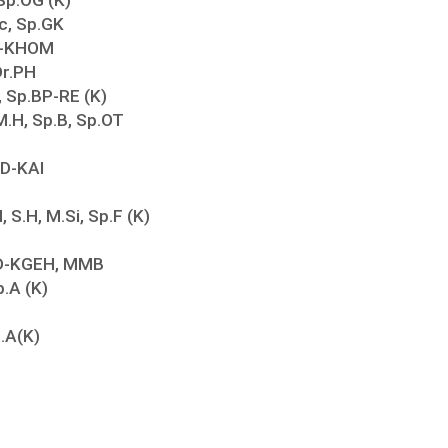
c, Sp.GK
PD-KHOM
Dr.PH
, Sp.BP-RE (K)
M.H, Sp.B, Sp.OT
PD-KAI
 S.H, M.Si, Sp.F (K)
.PD-KGEH, MMB
p.A (K)
p.A(K)