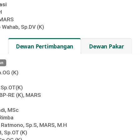
asi
H
, MARS
o Wahab, Sp.DV (K)
Dewan Pertimbangan
Dewan Pakar
an
p.OG (K)
, Sp.OT(K)
.BP-RE (K), MARS
adi, MSc
 Rimba
s Ratmono, Sp.S, MARS, M.H
B, Sp.OT (K)
Sp.OG (K)