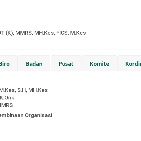
.OT (K), MMRS, MH.Kes, FICS, M.Kes
Biro
Badan
Pusat
Komite
Kordi
, M.Kes, S.H, MH.Kes
 K.Onk
 MMRS
mbinaan Organisasi