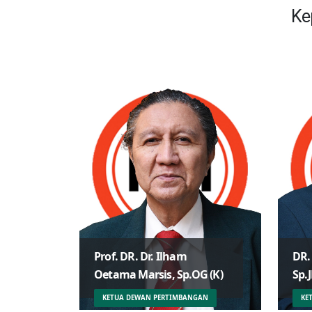
Ke
Prof. DR. Dr. Ilham
DR.
Oetama Marsis, Sp.OG (K)
Sp.J
Dr.
KETUA DEWAN PERTIMBANGAN
KE
DR. Dr. Mohammad Adib
DHM