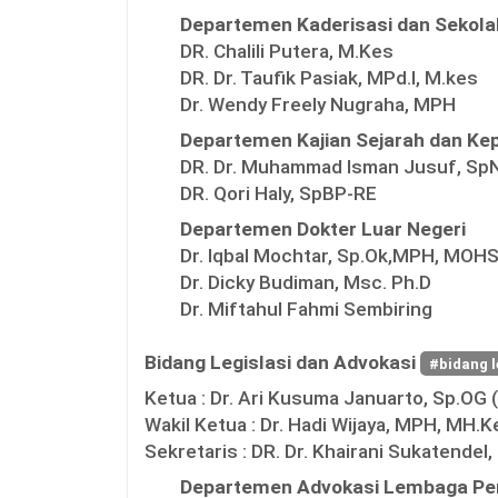
Departemen Kaderisasi dan Sekol
DR. Chalili Putera, M.Kes
DR. Dr. Taufik Pasiak, MPd.I, M.kes
Dr. Wendy Freely Nugraha, MPH
Departemen Kajian Sejarah dan Ke
DR. Dr. Muhammad Isman Jusuf, Sp
DR. Qori Haly, SpBP-RE
Departemen Dokter Luar Negeri
Dr. Iqbal Mochtar, Sp.Ok,MPH, MOHS
Dr. Dicky Budiman, Msc. Ph.D
Dr. Miftahul Fahmi Sembiring
Bidang Legislasi dan Advokasi
#bidang l
Ketua :
Dr. Ari Kusuma Januarto, Sp.OG 
Wakil Ketua :
Dr. Hadi Wijaya, MPH, MH.K
Sekretaris :
DR. Dr. Khairani Sukatendel,
Departemen Advokasi Lembaga Pe