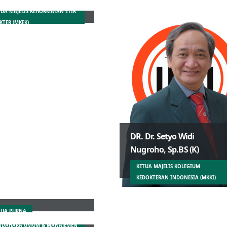
TUA MAJELIS KEHORMATAN ETIK
KTER (MKEK)
DR. Dr. Setyo Widi
Nugroho, Sp.BS (K)
KETUA MAJELIS KOLEGIUM
KEDOKTERAN INDONESIA (MKKI)
 Daeng M. Faqih, SH,
 Wirawan Jusuf, MPH
TUA PURNA
NDAHARA UMUM & MANAJEMEN