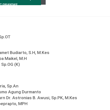
ET ORGANISASI
 Sp.OT
lamet Budiarto, S.H, M.Kes
pa Maikel, M.H
, Sp.OG (K)
ria, Sp.An
ismo Agung Durmanto
urn Dr. Astronias B. Awusi, Sp.PK, M.Kes
Soeprapto, MPH