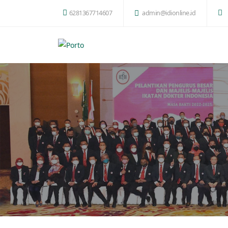
6281367714607
admin@idionline.id