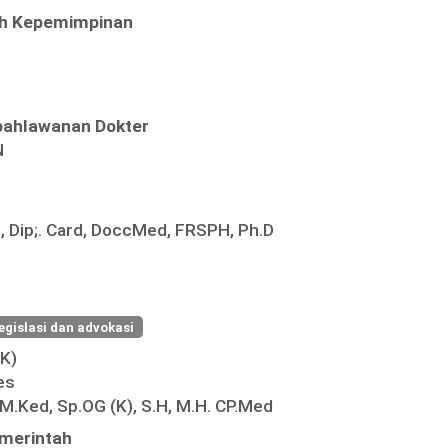
ah Kepemimpinan
pahlawanan Dokter
N
, Dip;. Card, DoccMed, FRSPH, Ph.D
egislasi dan advokasi
(K)
es
 M.Ked, Sp.OG (K), S.H, M.H. CP.Med
merintah